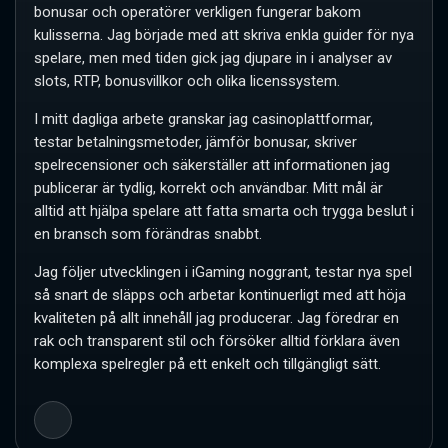
bonusar och operatörer verkligen fungerar bakom
kulisserna. Jag började med att skriva enkla guider för nya
spelare, men med tiden gick jag djupare in i analyser av
slots, RTP, bonusvillkor och olika licenssystem.
I mitt dagliga arbete granskar jag casinoplattformar,
testar betalningsmetoder, jämför bonusar, skriver
spelrecensioner och säkerställer att informationen jag
publicerar är tydlig, korrekt och användbar. Mitt mål är
alltid att hjälpa spelare att fatta smarta och trygga beslut i
en bransch som förändras snabbt.
Jag följer utvecklingen i iGaming noggrant, testar nya spel
så snart de släpps och arbetar kontinuerligt med att höja
kvaliteten på allt innehåll jag producerar. Jag föredrar en
rak och transparent stil och försöker alltid förklara även
komplexa spelregler på ett enkelt och tillgängligt sätt.