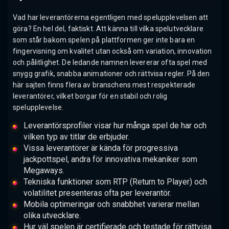
Vad har leverantörerna egentligen med spelupplevelsen att
göra? En hel del, faktiskt. Att känna till vilka spelutvecklare
som står bakom spelen på plattformen ger inte bara en
fingervisning om kvalitet utan också om variation, innovation
och pålitlighet. De ledande namnen levererar ofta spel med
snygg grafik, snabba animationer och rättvisa regler. På den
här sajten finns flera av branschens mest respekterade
leverantörer, vilket borgar för en stabil och rolig
spelupplevelse.
Leverantörsprofiler visar hur många spel de har och
vilken typ av titlar de erbjuder.
Vissa leverantörer är kända för progressiva
jackpottspel, andra för innovativa mekaniker som
Megaways.
Tekniska funktioner som RTP (Return to Player) och
volatilitet presenteras ofta per leverantör.
Mobila optimeringar och snabbhet varierar mellan
olika utvecklare.
Hur väl spelen är certifierade och testade för rättvisa