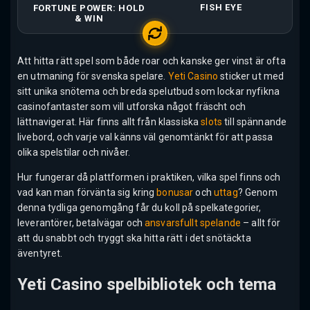
FISH EYE
FORTUNE POWER: HOLD
& WIN
Att hitta rätt spel som både roar och kanske ger vinst är ofta
en utmaning för svenska spelare.
Yeti Casino
sticker ut med
sitt unika snötema och breda spelutbud som lockar nyfikna
casinofantaster som vill utforska något fräscht och
lättnavigerat. Här finns allt från klassiska
slots
till spännande
livebord, och varje val känns väl genomtänkt för att passa
olika spelstilar och nivåer.
Hur fungerar då plattformen i praktiken, vilka spel finns och
vad kan man förvänta sig kring
bonusar
och
uttag
? Genom
denna tydliga genomgång får du koll på spelkategorier,
leverantörer, betalvägar och
ansvarsfullt spelande
– allt för
att du snabbt och tryggt ska hitta rätt i det snötäckta
äventyret.
Yeti Casino spelbibliotek och tema