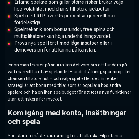
Erfarna spelare som gillar större risker brukar välja
hög volatilitet med chans till stora jackpottar.
Spel med RTP över 96 procent är generellt mer
fördelaktiga.
Spelmekanik som bonusrundor, free spins och
multiplikatorer kan höja underhållningsvärdet.
Prova nya spel först med låga insatser eller i
demoversion för att känna på känslan.
Innan man trycker på snurra kan det vara bra att fundera på
vad man vill ha ut av spelandet – underhållning, spänning eller
chansen till storvinst – och välja spel efter det. En enkel
strategi är att börja med titlar som är populära hos andra
spelare och ha en liten spelbudget för att testa nya funktioner
utan att riskera för mycket.
Kom igång med konto, insättningar
och spela
Spelstarten måste vara smidig för att alla ska vilja stanna