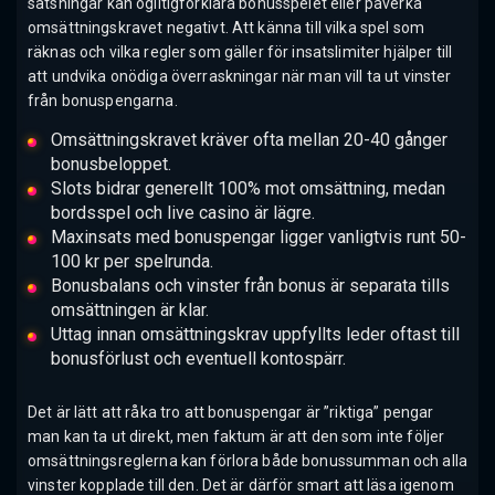
satsningar kan ogiltigförklara bonusspelet eller påverka
omsättningskravet negativt. Att känna till vilka spel som
räknas och vilka regler som gäller för insatslimiter hjälper till
att undvika onödiga överraskningar när man vill ta ut vinster
från bonuspengarna.
Omsättningskravet kräver ofta mellan 20-40 gånger
bonusbeloppet.
Slots bidrar generellt 100% mot omsättning, medan
bordsspel och live casino är lägre.
Maxinsats med bonuspengar ligger vanligtvis runt 50-
100 kr per spelrunda.
Bonusbalans och vinster från bonus är separata tills
omsättningen är klar.
Uttag innan omsättningskrav uppfyllts leder oftast till
bonusförlust och eventuell kontospärr.
Det är lätt att råka tro att bonuspengar är ”riktiga” pengar
man kan ta ut direkt, men faktum är att den som inte följer
omsättningsreglerna kan förlora både bonussumman och alla
vinster kopplade till den. Det är därför smart att läsa igenom