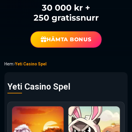
30 000 kr +
250 gratissnurr
HÄMTA BONUS
Hem
Yeti Casino Spel
Yeti Casino Spel