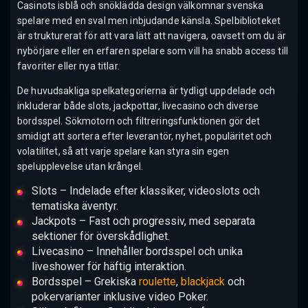
Casinots isblå och snöklädda design välkomnar svenska
spelare med en sval men inbjudande känsla. Spelbiblioteket
är strukturerat för att vara lätt att navigera, oavsett om du är
nybörjare eller en erfaren spelare som vill ha snabb access till
favoriter eller nya titlar.
De huvudsakliga spelkategorierna är tydligt uppdelade och
inkluderar både slots, jackpottar, livecasino och diverse
bordsspel. Sökmotorn och filtreringsfunktionen gör det
smidigt att sortera efter leverantör, nyhet, populäritet och
volatilitet, så att varje spelare kan styra sin egen
spelupplevelse utan krångel.
Slots – Indelade efter klassiker, videoslots och
tematiska äventyr.
Jackpots – Fast och progressiv, med separata
sektioner för överskådlighet.
Livecasino – Innehåller bordsspel och unika
liveshower för häftig interaktion.
Bordsspel – Grekiska
roulette
,
blackjack
och
pokervarianter inklusive video Poker.