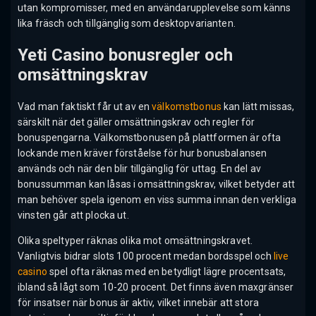
utan kompromisser, med en användarupplevelse som känns
lika fräsch och tillgänglig som desktopvarianten.
Yeti Casino bonusregler och
omsättningskrav
Vad man faktiskt får ut av en
välkomstbonus
kan lätt missas,
särskilt när det gäller omsättningskrav och regler för
bonuspengarna. Välkomstbonusen på plattformen är ofta
lockande men kräver förståelse för hur bonusbalansen
används och när den blir tillgänglig för uttag. En del av
bonussumman kan låsas i omsättningskrav, vilket betyder att
man behöver spela igenom en viss summa innan den verkliga
vinsten går att plocka ut.
Olika speltyper räknas olika mot omsättningskravet.
Vanligtvis bidrar slots 100 procent medan bordsspel och
live
casino
spel ofta räknas med en betydligt lägre procentsats,
ibland så lågt som 10-20 procent. Det finns även maxgränser
för insatser när bonus är aktiv, vilket innebär att stora