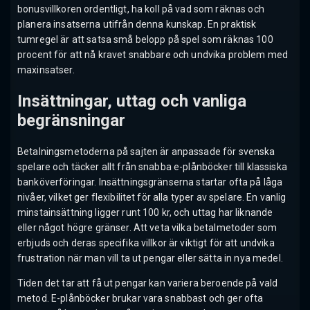
bonusvillkoren ordentligt, ha koll på vad som räknas och
planera insatserna utifrån denna kunskap. En praktisk
tumregel är att satsa små belopp på spel som räknas 100
procent för att nå kravet snabbare och undvika problem med
maxinsatser.
Insättningar, uttag och vanliga
begränsningar
Betalningsmetoderna på sajten är anpassade för svenska
spelare och täcker allt från snabba e-plånböcker till klassiska
banköverföringar. Insättningsgränserna startar ofta på låga
nivåer, vilket ger flexibilitet för alla typer av spelare. En vanlig
minstainsättning ligger runt 100 kr, och uttag har liknande
eller något högre gränser. Att veta vilka betalmetoder som
erbjuds och deras specifika villkor är viktigt för att undvika
frustration när man vill ta ut pengar eller sätta in nya medel.
Tiden det tar att få ut pengar kan variera beroende på vald
metod. E-plånböcker brukar vara snabbast och ger ofta