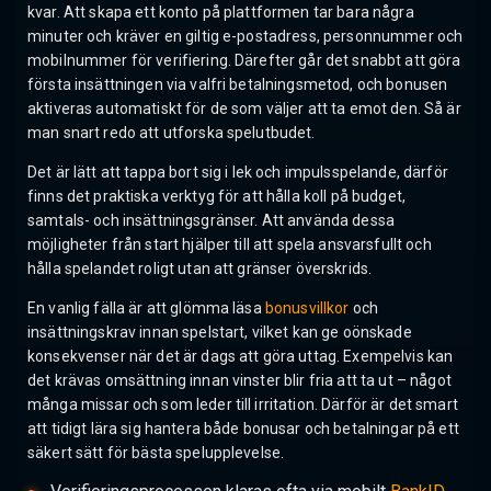
kvar. Att skapa ett konto på plattformen tar bara några
minuter och kräver en giltig e-postadress, personnummer och
mobilnummer för verifiering. Därefter går det snabbt att göra
första insättningen via valfri betalningsmetod, och bonusen
aktiveras automatiskt för de som väljer att ta emot den. Så är
man snart redo att utforska spelutbudet.
Det är lätt att tappa bort sig i lek och impulsspelande, därför
finns det praktiska verktyg för att hålla koll på budget,
samtals- och insättningsgränser. Att använda dessa
möjligheter från start hjälper till att spela ansvarsfullt och
hålla spelandet roligt utan att gränser överskrids.
En vanlig fälla är att glömma läsa
bonusvillkor
och
insättningskrav innan spelstart, vilket kan ge oönskade
konsekvenser när det är dags att göra uttag. Exempelvis kan
det krävas omsättning innan vinster blir fria att ta ut – något
många missar och som leder till irritation. Därför är det smart
att tidigt lära sig hantera både bonusar och betalningar på ett
säkert sätt för bästa spelupplevelse.